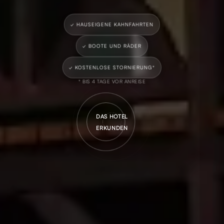
✓ HAUSEIGENE KAHNFAHRTEN
✓ BOOTE UND RÄDER
✓ KOSTENLOSE STORNIERUNG*
* BIS 4 TAGE VOR ANREISE
DAS HOTEL
ERKUNDEN