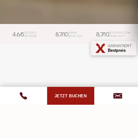
4.6/5
GOOGLE
8.7/10
KAYAK
8,7/10
BOOKING.COM
REVIEWS
SEHR GUT
FABELHAFT
GARANTIERT
Bestpreis
JETZT BUCHEN