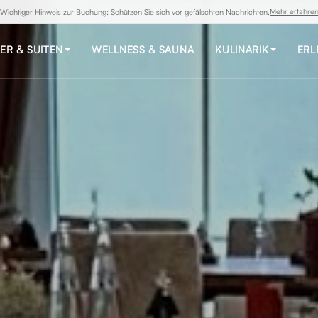
Mehr erfahre
Wichtiger Hinweis zur Buchung: Schützen Sie sich vor gefälschten Nachrichten.
ER & SUITEN
WELLNESS & SAUNA
KULINARIK
ERL