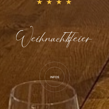
★ ★ ★ ★
Weihnachtsfeier
INFOS